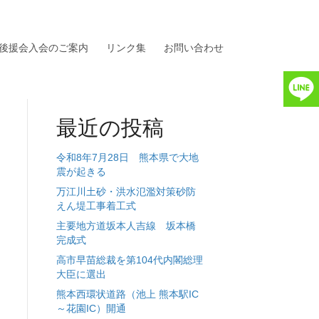
後援会入会のご案内
リンク集
お問い合わせ
最近の投稿
令和8年7月28日 熊本県で大地
震が起きる
万江川土砂・洪水氾濫対策砂防
えん堤工事着工式
主要地方道坂本人吉線 坂本橋
完成式
高市早苗総裁を第104代内閣総理
大臣に選出
熊本西環状道路（池上 熊本駅IC
～花園IC）開通