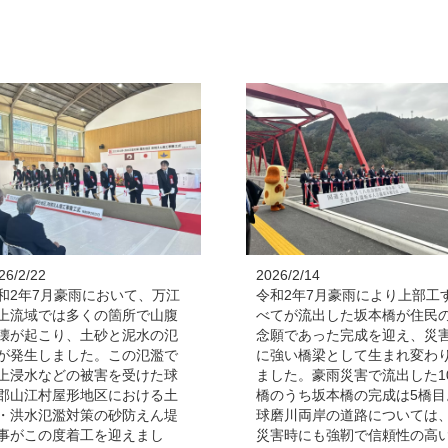
26/2/22
2026/2/14
和2年7月豪雨において、万江
令和2年7月豪雨により上部工
上流域では多くの箇所で山腹
べてが流出した坂本橋が住民
壊が起こり、土砂と泥水の氾
念願であった完成を迎え、災
が発生しました。この氾濫で
に強い橋梁として生まれ変わ
上浸水などの被害を受けた球
ました。豪雨災害で流出した1
郡山江村屋形地区における土
橋のうち坂本橋の完成は5橋目
・洪水氾濫対策の砂防えん堤
球磨川両岸の道路については
事がこの度着工を迎えまし
災害時にも強靭で信頼性の高