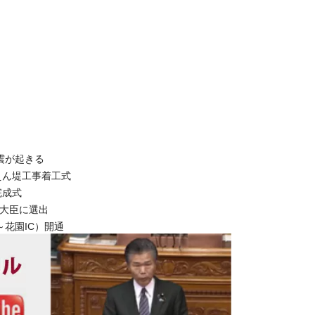
震が起きる
えん堤工事着工式
完成式
理大臣に選出
～花園IC）開通