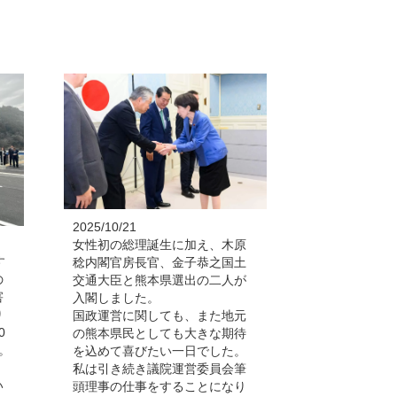
2025/10/21
女性初の総理誕生に加え、木原
す
稔内閣官房長官、金子恭之国土
の
交通大臣と熊本県選出の二人が
害
入閣しました。
り
国政運営に関しても、また地元
0
の熊本県民としても大きな期待
。
を込めて喜びたい一日でした。
、
私は引き続き議院運営委員会筆
い
頭理事の仕事をすることになり