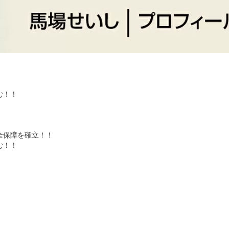
む！！
全保障を確立！！
む！！
！