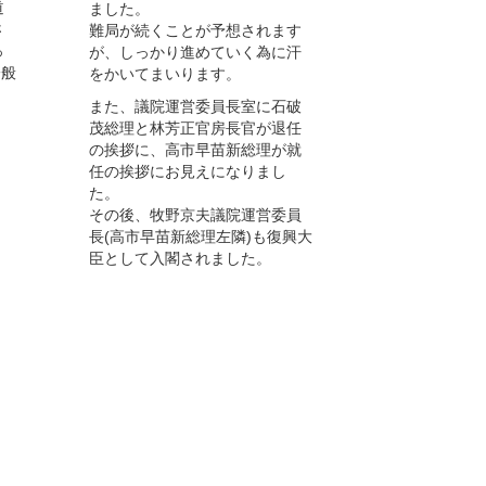
道
ました。
さ
難局が続くことが予想されます
っ
が、しっかり進めていく為に汗
一般
をかいてまいります。
また、議院運営委員長室に石破
茂総理と林芳正官房長官が退任
の挨拶に、高市早苗新総理が就
任の挨拶にお見えになりまし
た。
その後、牧野京夫議院運営委員
長(高市早苗新総理左隣)も復興大
臣として入閣されました。