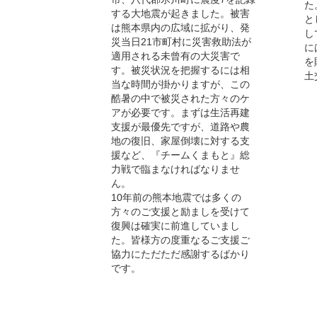
た
する大地震が起きました。被害
と
は熊本県内の広域に拡がり、発
し
災当日21市町村に災害救助法が
に
適用される未曾有の大災害で
を
す。被災状況を把握するには相
土
当な時間が掛かりますが、この
酷暑の中で被災された方々のケ
アが必要です。まずは生活再建
支援が最優先ですが、道路や農
地の復旧、家屋倒壊に対する支
援など、『チームくまもと』総
力戦で臨まなければなりませ
ん。
10年前の熊本地震では多くの
方々のご支援と励ましを受けて
復興は確実に前進していまし
た。皆様方の度重なるご支援ご
協力にただただ感謝するばかり
です。