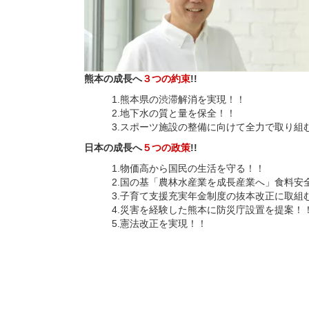
熊本の成長へ
３つの約束
!!
1.熊本県の渋滞解消を実現！！
2.地下水の質と量を保全！！
3.スポーツ施設の整備に向けて全力で取り組
日本の成長へ
５つの政策
!!
1.物価高から国民の生活を守る！！
2.国の基「農林水産業を成長産業へ」食料安
3.子育て支援充実年金制度の抜本改正に取組
4.災害を経験した熊本に防災庁設置を提案！
5.憲法改正を実現！！