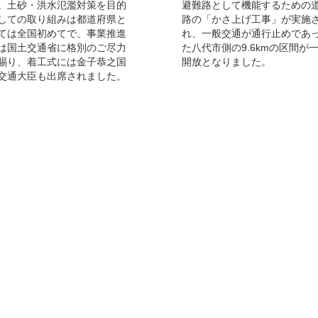
。土砂・洪水氾濫対策を目的
避難路として機能するための
しての取り組みは都道府県と
路の「かさ上げ工事」が実施
ては全国初めてで、事業推進
れ、一般交通が通行止めであ
は国土交通省に格別のご尽力
た八代市側の9.6kmの区間が
賜り、着工式には金子恭之国
開放となりました。
交通大臣も出席されました。