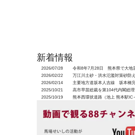
新着情報
2026/07/28
令和8年7月28日 熊本県で大地
2026/02/22
万江川土砂・洪水氾濫対策砂防
2026/02/14
主要地方道坂本人吉線 坂本橋
2025/10/21
高市早苗総裁を第104代内閣総
2025/10/19
熊本西環状道路（池上 熊本駅IC