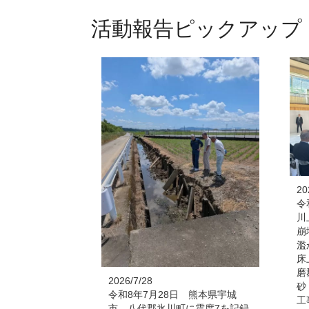
活動報告ピックアップ
20
令
川
崩
濫
床
磨
2026/7/28
砂
令和8年7月28日 熊本県宇城
工
市、八代郡氷川町に震度7を記録