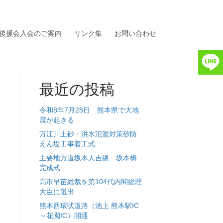
後援会入会のご案内
リンク集
お問い合わせ
最近の投稿
令和8年7月28日 熊本県で大地
震が起きる
万江川土砂・洪水氾濫対策砂防
えん堤工事着工式
主要地方道坂本人吉線 坂本橋
完成式
高市早苗総裁を第104代内閣総理
大臣に選出
熊本西環状道路（池上 熊本駅IC
～花園IC）開通