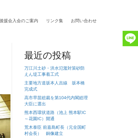
後援会入会のご案内
リンク集
お問い合わせ
最近の投稿
万江川土砂・洪水氾濫対策砂防
えん堤工事着工式
主要地方道坂本人吉線 坂本橋
完成式
高市早苗総裁を第104代内閣総理
大臣に選出
熊本西環状道路（池上 熊本駅IC
～花園IC）開通
荒木泰臣 前嘉島町長（元全国町
村会長） 銅像建立