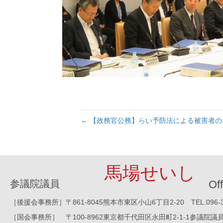
← 【政務官公務】らい予防法による被害者
馬場せいし
参議院議員
Off
［後援会事務所］〒861-8045熊本市東区小山6丁目2-20 TEL.096-388-8
［国会事務所］ 〒100-8962東京都千代田区永田町2-1-1参議院議員会館1016