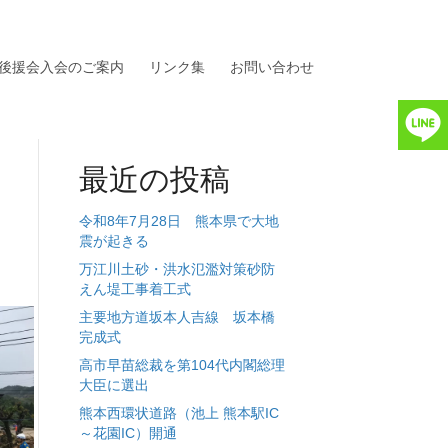
後援会入会のご案内
リンク集
お問い合わせ
最近の投稿
令和8年7月28日 熊本県で大地
震が起きる
万江川土砂・洪水氾濫対策砂防
えん堤工事着工式
主要地方道坂本人吉線 坂本橋
完成式
高市早苗総裁を第104代内閣総理
大臣に選出
熊本西環状道路（池上 熊本駅IC
～花園IC）開通