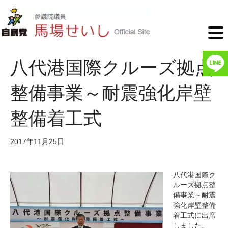
八代港国際クルーズ拠点
整備事業～耐震強化岸壁
整備着工式
2017年11月25日
八代港国際ク
ルーズ拠点整
備事業～耐震
強化岸壁整備
着工式に出席
しました。