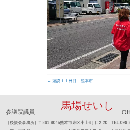
← 遊説１１日目 熊本市
馬場せいし
参議院議員
Off
［後援会事務所］〒861-8045熊本市東区小山6丁目2-20 TEL.096-388-8