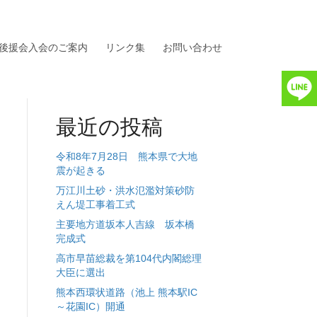
後援会入会のご案内
リンク集
お問い合わせ
最近の投稿
令和8年7月28日 熊本県で大地
震が起きる
万江川土砂・洪水氾濫対策砂防
えん堤工事着工式
主要地方道坂本人吉線 坂本橋
完成式
高市早苗総裁を第104代内閣総理
大臣に選出
熊本西環状道路（池上 熊本駅IC
～花園IC）開通