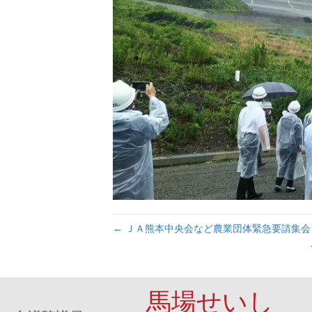
← ＪＡ熊本中央会など農業団体緊急要請集会
馬場せいし