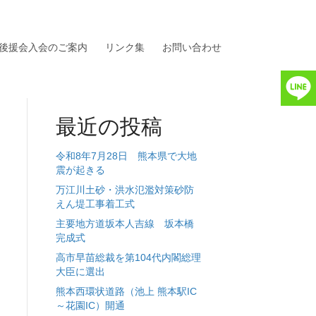
後援会入会のご案内
リンク集
お問い合わせ
最近の投稿
令和8年7月28日 熊本県で大地
震が起きる
万江川土砂・洪水氾濫対策砂防
えん堤工事着工式
主要地方道坂本人吉線 坂本橋
完成式
高市早苗総裁を第104代内閣総理
大臣に選出
熊本西環状道路（池上 熊本駅IC
～花園IC）開通