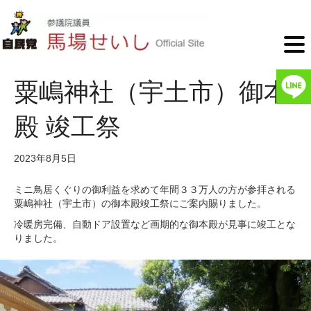
粟嶋神社（宇土市）御本
殿 竣工祭
2023年8月5日
ミニ鳥居くぐりの御利益を求めて年間３３万人の方が参拝される
粟嶋神社（宇土市）の御本殿竣工祭にご案内賜りました。
冷暖房完備、自動ドア設置など画期的な御本殿が見事に竣工とな
りました。