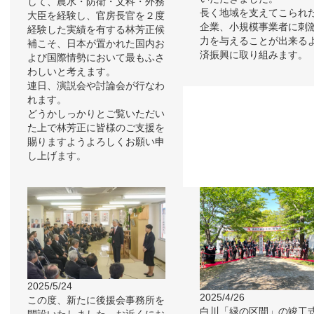
して、農水・防衛・文科・外務
長く地域を支えてこられ
大臣を経験し、官房長官を２度
企業、小規模事業者に刺
経験した実績を有する林芳正候
力を与えることが出来る
補こそ、日本が置かれた国内お
済振興に取り組みます。
よび国際情勢において最もふさ
わしいと考えます。
連日、演説会や討論会が行なわ
れます。
どうかしっかりとご覧いただい
た上で林芳正に皆様のご支援を
賜りますようよろしくお願い申
し上げます。
2025/5/24
2025/4/26
この度、新たに後援会事務所を
白川「緑の区間」の竣工
開設いたしました。お近くにお