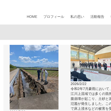
HOME
プロフィール
私の思い
活動報告
2026/2/22
令和2年7月豪雨において
江川上流域では多くの箇
腹崩壊が起こり、土砂と
氾濫が発生しました。こ
で床上浸水などの被害を