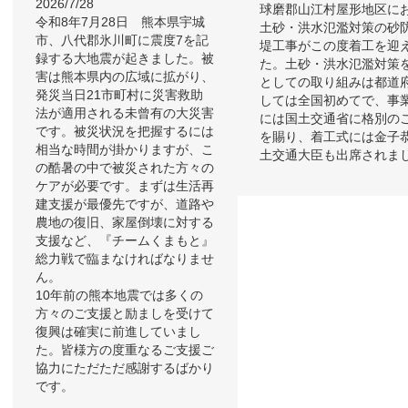
2026/7/28
球磨郡山江村屋形地区に
令和8年7月28日 熊本県宇城
土砂・洪水氾濫対策の砂
市、八代郡氷川町に震度7を記
堤工事がこの度着工を迎
録する大地震が起きました。被
た。土砂・洪水氾濫対策
害は熊本県内の広域に拡がり、
としての取り組みは都道
発災当日21市町村に災害救助
しては全国初めてで、事
法が適用される未曾有の大災害
には国土交通省に格別の
です。被災状況を把握するには
を賜り、着工式には金子
相当な時間が掛かりますが、こ
土交通大臣も出席されま
の酷暑の中で被災された方々の
ケアが必要です。まずは生活再
建支援が最優先ですが、道路や
農地の復旧、家屋倒壊に対する
支援など、『チームくまもと』
総力戦で臨まなければなりませ
ん。
10年前の熊本地震では多くの
方々のご支援と励ましを受けて
復興は確実に前進していまし
た。皆様方の度重なるご支援ご
協力にただただ感謝するばかり
です。