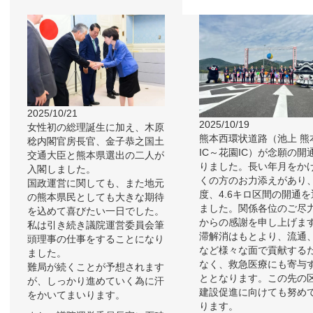
2025/10/21
2025/10/19
女性初の総理誕生に加え、木原
熊本西環状道路（池上 熊
稔内閣官房長官、金子恭之国土
IC～花園IC）が念願の開
交通大臣と熊本県選出の二人が
りました。長い年月をか
入閣しました。
くの方のお力添えがあり
国政運営に関しても、また地元
度、4.6キロ区間の開通を
の熊本県民としても大きな期待
ました。関係各位のご尽
を込めて喜びたい一日でした。
からの感謝を申し上げま
私は引き続き議院運営委員会筆
滞解消はもとより、流通
頭理事の仕事をすることになり
など様々な面で貢献する
ました。
なく、救急医療にも寄与
難局が続くことが予想されます
ととなります。この先の
が、しっかり進めていく為に汗
建設促進に向けても努め
をかいてまいります。
ります。