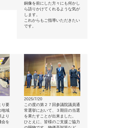
銅像を前にした方々にも何かし
ら語りかけてくれるような気が
します。
これからもご指導いただきたい
です。
2025/7/20
より要
この度の第２７回参議院議員通
の地域
常選挙において、３期目の当選
頭より
を果たすことが出来ました。
機会を
ひとえに、皆様のご支援ご協力
の賜物です。物価高対策など、