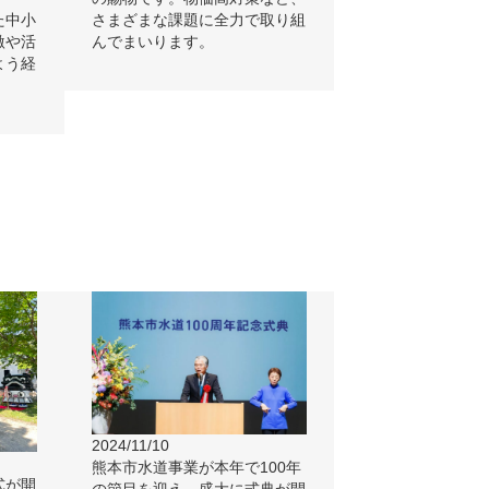
た中小
さまざまな課題に全力で取り組
激や活
んでまいります。
よう経
2024/11/10
熊本市水道事業が本年で100年
式が開