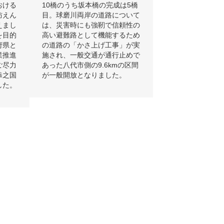
おける
10橋のうち坂本橋の完成は5橋
防えん
目。球磨川両岸の道路について
えまし
は、災害時にも強靭で信頼性の
を目的
高い避難路として機能するため
府県と
の道路の「かさ上げ工事」が実
業推進
施され、一般交通が通行止めで
ご尽力
あった八代市側の9.6kmの区間
恭之国
が一般開放となりました。
した。