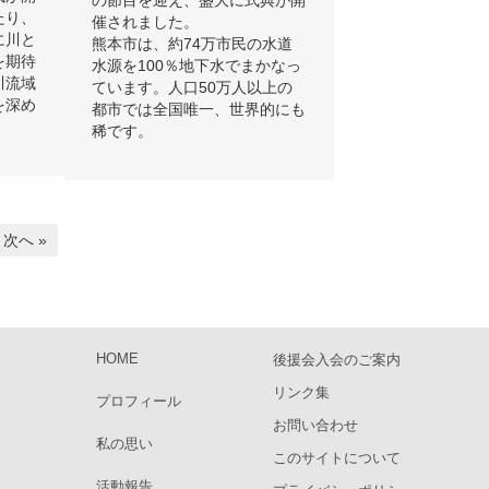
の節目を迎え、盛大に式典が開
たり、
催されました。
に川と
熊本市は、約74万市民の水道
を期待
水源を100％地下水でまかなっ
川流域
ています。人口50万人以上の
を深め
都市では全国唯一、世界的にも
稀です。
次へ »
HOME
後援会入会のご案内
リンク集
プロフィール
お問い合わせ
私の思い
このサイトについて
活動報告