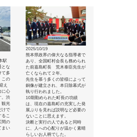
2025/10/19
熊本県政界の偉大なる指導者で
本駅
あり、全国町村会長も務められ
通とな
た前嘉島町長 荒木泰臣先生が
けて多
亡くなられて２年。
、この
先生を慕う多くの皆様によって
迎え
銅像が建立され、本日除幕式が
力に心
執り行われました。
す。渋
10期勤められた町長の功績
、観光
は、現在の嘉島町の充実した発
だけで
展ぶりを見れば説明など必要の
するこ
ないことに思えます。
区間の
決断と実行の人であると同時
てまい
に、人への心配りが温かく素晴
らしいお人柄でした。