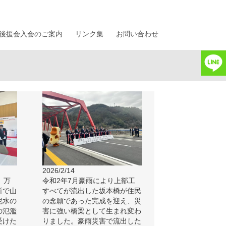
後援会入会のご案内
リンク集
お問い合わせ
2026/2/14
、万
令和2年7月豪雨により上部工
所で山
すべてが流出した坂本橋が住民
泥水の
の念願であった完成を迎え、災
の氾濫
害に強い橋梁として生まれ変わ
受けた
りました。豪雨災害で流出した