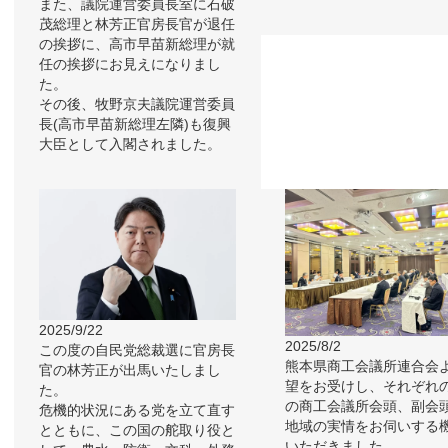
また、議院運営委員長室に石破
茂総理と林芳正官房長官が退任
の挨拶に、高市早苗新総理が就
任の挨拶にお見えになりまし
た。
その後、牧野京夫議院運営委員
長(高市早苗新総理左隣)も復興
大臣として入閣されました。
2025/9/22
2025/8/2
この度の自民党総裁選に官房長
熊本県商工会議所連合会
官の林芳正が出馬いたしまし
望をお受けし、それぞれ
た。
の商工会議所会頭、副会
危機的状況にある党を立て直す
地域の実情をお伺いする
とともに、この国の舵取り役と
いただきました。