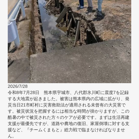
2026/7/28
令和8年7月28日 熊本県宇城市、八代郡氷川町に震度7を記録
する大地震が起きました。被害は熊本県内の広域に拡がり、発
災当日21市町村に災害救助法が適用される未曾有の大災害で
す。被災状況を把握するには相当な時間が掛かりますが、この
酷暑の中で被災された方々のケアが必要です。まずは生活再建
支援が最優先ですが、道路や農地の復旧、家屋倒壊に対する支
援など、『チームくまもと』総力戦で臨まなければなりませ
ん。