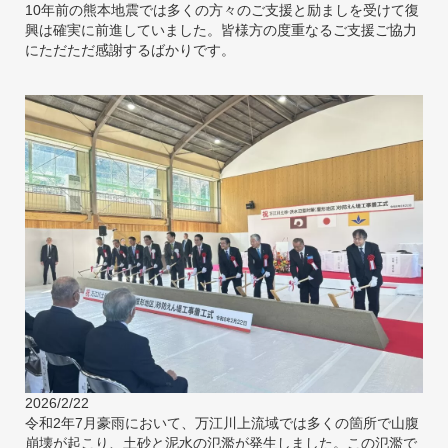
10年前の熊本地震では多くの方々のご支援と励ましを受けて復
興は確実に前進していました。皆様方の度重なるご支援ご協力
にただただ感謝するばかりです。
2026/2/22
令和2年7月豪雨において、万江川上流域では多くの箇所で山腹
崩壊が起こり、土砂と泥水の氾濫が発生しました。この氾濫で