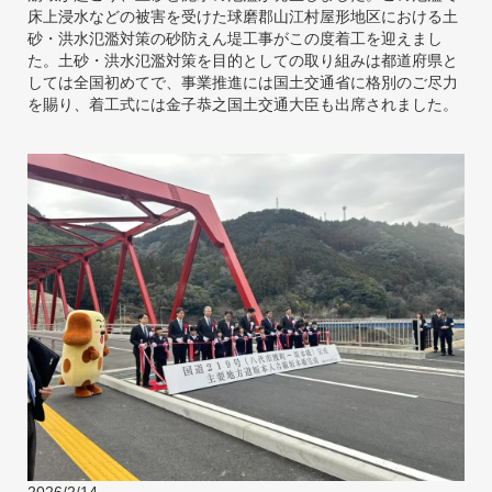
床上浸水などの被害を受けた球磨郡山江村屋形地区における土
砂・洪水氾濫対策の砂防えん堤工事がこの度着工を迎えまし
た。土砂・洪水氾濫対策を目的としての取り組みは都道府県と
しては全国初めてで、事業推進には国土交通省に格別のご尽力
を賜り、着工式には金子恭之国土交通大臣も出席されました。