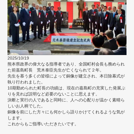
2025/10/19
熊本県政界の偉大なる指導者であり、全国町村会長も務められ
た前嘉島町長 荒木泰臣先生が亡くなられて２年。
先生を慕う多くの皆様によって銅像が建立され、本日除幕式が
執り行われました。
10期勤められた町長の功績は、現在の嘉島町の充実した発展ぶ
りを見れば説明など必要のないことに思えます。
決断と実行の人であると同時に、人への心配りが温かく素晴ら
しいお人柄でした。
銅像を前にした方々にも何かしら語りかけてくれるような気が
します。
これからもご指導いただきたいです。