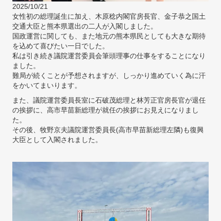
2025/10/21
女性初の総理誕生に加え、木原稔内閣官房長官、金子恭之国土
交通大臣と熊本県選出の二人が入閣しました。
国政運営に関しても、また地元の熊本県民としても大きな期待
を込めて喜びたい一日でした。
私は引き続き議院運営委員会筆頭理事の仕事をすることになり
ました。
難局が続くことが予想されますが、しっかり進めていく為に汗
をかいてまいります。
また、議院運営委員長室に石破茂総理と林芳正官房長官が退任
の挨拶に、高市早苗新総理が就任の挨拶にお見えになりまし
た。
その後、牧野京夫議院運営委員長(高市早苗新総理左隣)も復興
大臣として入閣されました。