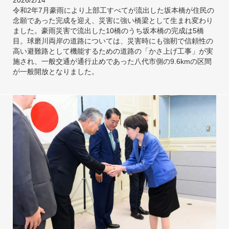
2026/2/14
令和2年7月豪雨により上部工すべてが流出した坂本橋が住民の
念願であった完成を迎え、災害に強い橋梁として生まれ変わり
ました。豪雨災害で流出した10橋のうち坂本橋の完成は5橋
目。球磨川両岸の道路については、災害時にも強靭で信頼性の
高い避難路として機能するための道路の「かさ上げ工事」が実
施され、一般交通が通行止めであった八代市側の9.6kmの区間
が一般開放となりました。