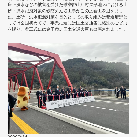
床上浸水などの被害を受けた球磨郡山江村屋形地区における土
砂・洪水氾濫対策の砂防えん堤工事がこの度着工を迎えまし
た。土砂・洪水氾濫対策を目的としての取り組みは都道府県と
しては全国初めてで、事業推進には国土交通省に格別のご尽力
を賜り、着工式には金子恭之国土交通大臣も出席されました。