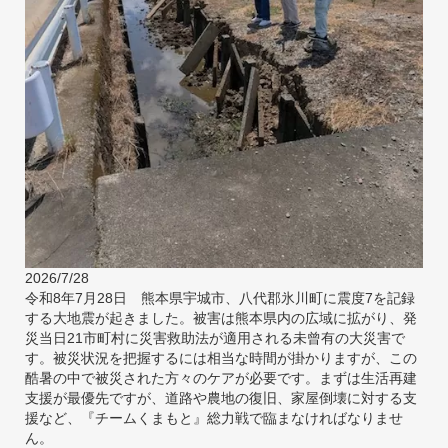
2026/7/28
令和8年7月28日 熊本県宇城市、八代郡氷川町に震度7を記録
する大地震が起きました。被害は熊本県内の広域に拡がり、発
災当日21市町村に災害救助法が適用される未曾有の大災害で
す。被災状況を把握するには相当な時間が掛かりますが、この
酷暑の中で被災された方々のケアが必要です。まずは生活再建
支援が最優先ですが、道路や農地の復旧、家屋倒壊に対する支
援など、『チームくまもと』総力戦で臨まなければなりませ
ん。