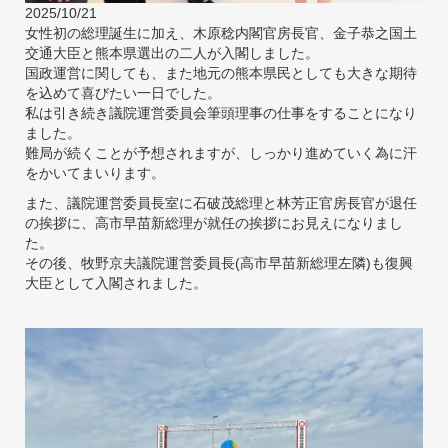
2025/10/21
女性初の総理誕生に加え、木原稔内閣官房長官、金子恭之国土
交通大臣と熊本県選出の二人が入閣しました。
国政運営に関しても、また地元の熊本県民としても大きな期待
を込めて喜びたい一日でした。
私は引き続き議院運営委員会筆頭理事の仕事をすることになり
ました。
難局が続くことが予想されますが、しっかり進めていく為に汗
をかいてまいります。
また、議院運営委員長室に石破茂総理と林芳正官房長官が退任
の挨拶に、高市早苗新総理が就任の挨拶にお見えになりまし
た。
その後、牧野京夫議院運営委員長(高市早苗新総理左隣)も復興
大臣として入閣されました。