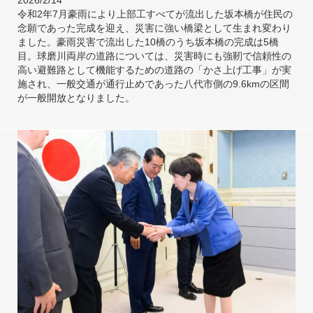
2026/2/14
令和2年7月豪雨により上部工すべてが流出した坂本橋が住民の
念願であった完成を迎え、災害に強い橋梁として生まれ変わり
ました。豪雨災害で流出した10橋のうち坂本橋の完成は5橋
目。球磨川両岸の道路については、災害時にも強靭で信頼性の
高い避難路として機能するための道路の「かさ上げ工事」が実
施され、一般交通が通行止めであった八代市側の9.6kmの区間
が一般開放となりました。