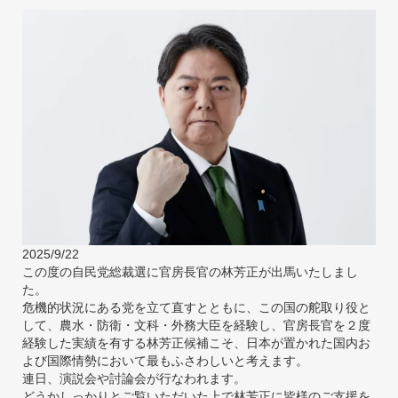
2025/9/22
この度の自民党総裁選に官房長官の林芳正が出馬いたしまし
た。
危機的状況にある党を立て直すとともに、この国の舵取り役と
して、農水・防衛・文科・外務大臣を経験し、官房長官を２度
経験した実績を有する林芳正候補こそ、日本が置かれた国内お
よび国際情勢において最もふさわしいと考えます。
連日、演説会や討論会が行なわれます。
どうかしっかりとご覧いただいた上で林芳正に皆様のご支援を