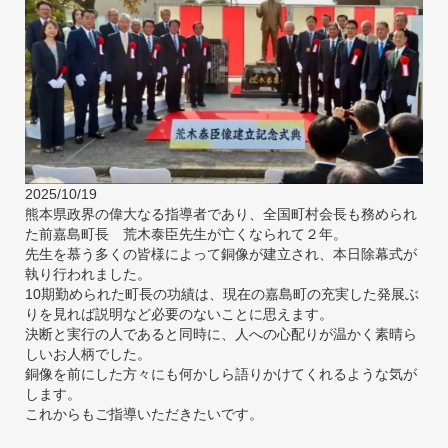
2025/10/19
熊本県政界の偉大なる指導者であり、全国町村会長も務められ
た前嘉島町長 荒木泰臣先生が亡くなられて２年。
先生を慕う多くの皆様によって銅像が建立され、本日除幕式が
執り行われました。
10期勤められた町長の功績は、現在の嘉島町の充実した発展ぶ
りを見れば説明など必要のないことに思えます。
決断と実行の人であると同時に、人への心配りが温かく素晴ら
しいお人柄でした。
銅像を前にした方々にも何かしら語りかけてくれるような気が
します。
これからもご指導いただきたいです。