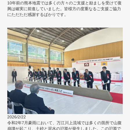
10年前の熊本地震では多くの方々のご支援と励ましを受けて復
興は確実に前進していました。皆様方の度重なるご支援ご協力
にただただ感謝するばかりです。
2026/2/22
令和2年7月豪雨において、万江川上流域では多くの箇所で山腹
崩壊が起こり、土砂と泥水の氾濫が発生しました。この氾濫で