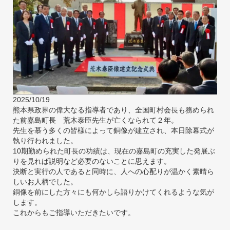
2025/10/19
熊本県政界の偉大なる指導者であり、全国町村会長も務められ
た前嘉島町長 荒木泰臣先生が亡くなられて２年。
先生を慕う多くの皆様によって銅像が建立され、本日除幕式が
執り行われました。
10期勤められた町長の功績は、現在の嘉島町の充実した発展ぶ
りを見れば説明など必要のないことに思えます。
決断と実行の人であると同時に、人への心配りが温かく素晴ら
しいお人柄でした。
銅像を前にした方々にも何かしら語りかけてくれるような気が
します。
これからもご指導いただきたいです。