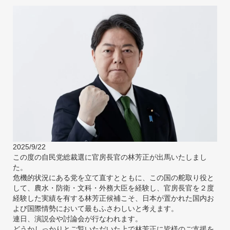
2025/9/22
この度の自民党総裁選に官房長官の林芳正が出馬いたしまし
た。
危機的状況にある党を立て直すとともに、この国の舵取り役と
して、農水・防衛・文科・外務大臣を経験し、官房長官を２度
経験した実績を有する林芳正候補こそ、日本が置かれた国内お
よび国際情勢において最もふさわしいと考えます。
連日、演説会や討論会が行なわれます。
どうかしっかりとご覧いただいた上で林芳正に皆様のご支援を