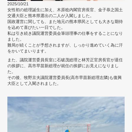
2025/10/21
女性初の総理誕生に加え、木原稔内閣官房長官、金子恭之国土
交通大臣と熊本県選出の二人が入閣しました。
国政運営に関しても、また地元の熊本県民としても大きな期待
を込めて喜びたい一日でした。
私は引き続き議院運営委員会筆頭理事の仕事をすることになり
ました。
難局が続くことが予想されますが、しっかり進めていく為に汗
をかいてまいります。
また、議院運営委員長室に石破茂総理と林芳正官房長官が退任
の挨拶に、高市早苗新総理が就任の挨拶にお見えになりまし
た。
その後、牧野京夫議院運営委員長(高市早苗新総理左隣)も復興
大臣として入閣されました。