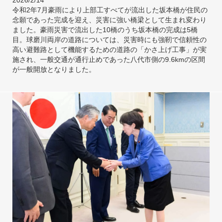
2026/2/14
令和2年7月豪雨により上部工すべてが流出した坂本橋が住民の
念願であった完成を迎え、災害に強い橋梁として生まれ変わり
ました。豪雨災害で流出した10橋のうち坂本橋の完成は5橋
目。球磨川両岸の道路については、災害時にも強靭で信頼性の
高い避難路として機能するための道路の「かさ上げ工事」が実
施され、一般交通が通行止めであった八代市側の9.6kmの区間
が一般開放となりました。