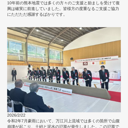
10年前の熊本地震では多くの方々のご支援と励ましを受けて復
興は確実に前進していました。皆様方の度重なるご支援ご協力
にただただ感謝するばかりです。
2026/2/22
令和2年7月豪雨において、万江川上流域では多くの箇所で山腹
崩壊が起こり、土砂と泥水の氾濫が発生しました。この氾濫で