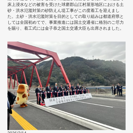
床上浸水などの被害を受けた球磨郡山江村屋形地区における土
砂・洪水氾濫対策の砂防えん堤工事がこの度着工を迎えまし
た。土砂・洪水氾濫対策を目的としての取り組みは都道府県と
しては全国初めてで、事業推進には国土交通省に格別のご尽力
を賜り、着工式には金子恭之国土交通大臣も出席されました。