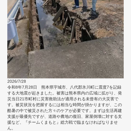
2026/7/28
令和8年7月28日 熊本県宇城市、八代郡氷川町に震度7を記録
する大地震が起きました。被害は熊本県内の広域に拡がり、発
災当日21市町村に災害救助法が適用される未曾有の大災害で
す。被災状況を把握するには相当な時間が掛かりますが、この
酷暑の中で被災された方々のケアが必要です。まずは生活再建
支援が最優先ですが、道路や農地の復旧、家屋倒壊に対する支
援など、『チームくまもと』総力戦で臨まなければなりませ
ん。