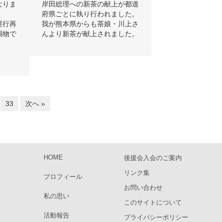
なりま
岸田総理への新茶の献上が都道
府県ごとに執り行われました。
運行再
我が熊本県からも茶娘・川上さ
賜物で
んより新茶が献上されました。
。
33
次へ »
HOME
後援会入会のご案内
リンク集
プロフィール
お問い合わせ
私の思い
このサイトについて
活動報告
プライバシーポリシー