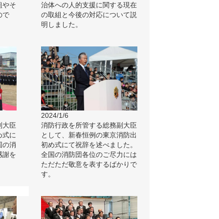
組やそ
治体への人的支援に関する現在
ので
の取組と今後の対応について説
明しました。
2024/1/6
副大臣
消防行政を所管する総務副大臣
め式に
として、新春恒例の東京消防出
国の消
初め式にて祝辞を述べました。
感謝を
全国の消防団各位のご尽力には
ただただ敬意を表するばかりで
す。