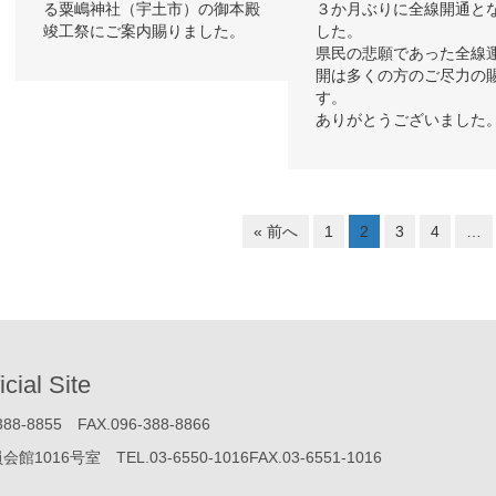
る粟嶋神社（宇土市）の御本殿
３か月ぶりに全線開通と
竣工祭にご案内賜りました。
した。
県民の悲願であった全線
開は多くの方のご尽力の
す。
ありがとうございました
« 前へ
1
2
3
4
…
icial Site
855 FAX.096-388-8866
号室 TEL.03-6550-1016FAX.03-6551-1016