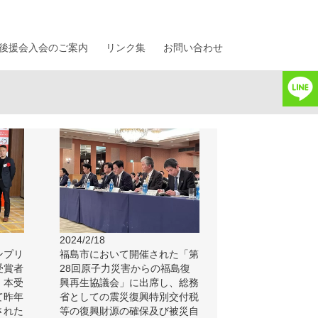
後援会入会のご案内
リンク集
お問い合わせ
2024/2/18
ンプリ
福島市において開催された「第
受賞者
28回原子力災害からの福島復
。本受
興再生協議会」に出席し、総務
て昨年
省としての震災復興特別交付税
された
等の復興財源の確保及び被災自