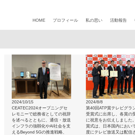
HOME
プロフィール
私の思い
活動報告
2024/10/15
2024/8/8
CEATEC2024オープニングセ
第40回ATP賞テレビグラ
レモニーで総務省としての祝辞
受賞式に出席し、各賞の
を述べるとともに、通信・放送
に祝意をお伝えしました
インフラの強靱化やAI社会を支
賞式は、日本国内におい
えるBeyond 5Gの推進戦略、
度にテレビ放送又は配信