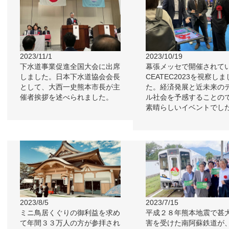
2023/11/1
2023/10/19
下水道事業促進全国大会に出席
幕張メッセで開催されて
しました。日本下水道協会会長
CEATEC2023を視察しま
として、大西一史熊本市長が主
た。経済発展と近未来の
催者挨拶を述べられました。
ル社会を予感することの
素晴らしいイベントでし
2023/8/5
2023/7/15
ミニ鳥居くぐりの御利益を求め
平成２８年熊本地震で甚
て年間３３万人の方が参拝され
害を受けた南阿蘇鉄道が