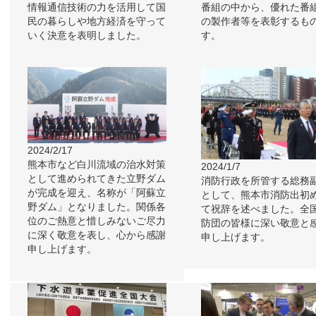
情報通信技術の力を活用して国
番組の中から、優れた番
民の暮らしや地方経済を守って
の製作者等を表彰するも
いく決意を表明しました。
す。
2024/2/17
熊本市など白川流域の治水対策
2024/1/7
として進められてきた立野ダム
消防行政を所管する総務
が完成を迎え、名称が「阿蘇立
として、熊本市消防出初
野ダム」となりました。関係各
て祝辞を述べました。全
位のご熱意と惜しみないご尽力
防団の皆様に深い敬意と
に深く敬意を表し、心から感謝
申し上げます。
申し上げます。