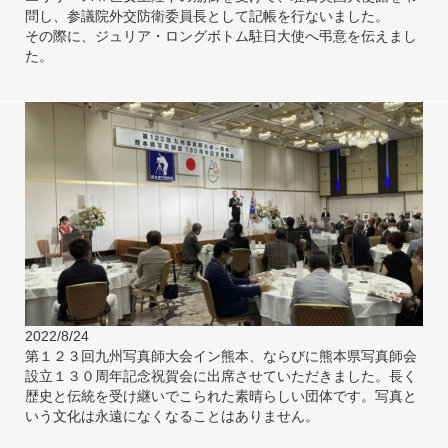
問し、参議院外交防衛委員長として記帳を行ないました。
その際に、ジュリア・ロングボトム駐日大使へ弔意を伝えまし
た。
2022/8/24
第１２３回九州写真師大会イン熊本、ならびに熊本県写真師会
設立１３０周年記念祝賀会に出席させていただきました。長く
歴史と伝統を受け継いでこられた素晴らしい団体です。写真と
いう文化は永遠になくなることはありません。