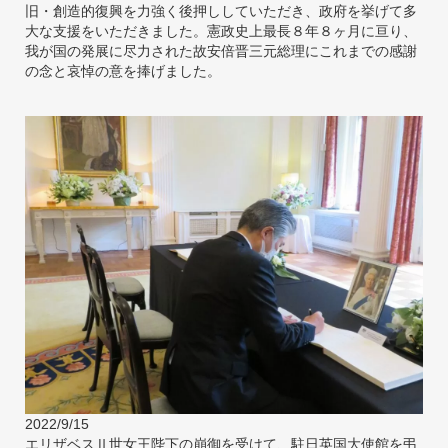
旧・創造的復興を力強く後押ししていただき、政府を挙げて多
大な支援をいただきました。憲政史上最長８年８ヶ月に亘り、
我が国の発展に尽力された故安倍晋三元総理にこれまでの感謝
の念と哀悼の意を捧げました。
2022/9/15
エリザベスⅡ世女王陛下の崩御を受けて、駐日英国大使館を弔