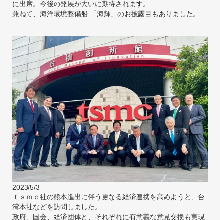
に出席。今後の発展が大いに期待されます。
兼ねて、海洋環境整備船 「海輝」のお披露目もありました。
2023/5/3
ｔｓｍｃ社の熊本進出に伴う更なる経済連携を高めようと、台
湾本社などを訪問しました。
政府、国会、経済団体と、それぞれに有意義な意見交換も実現