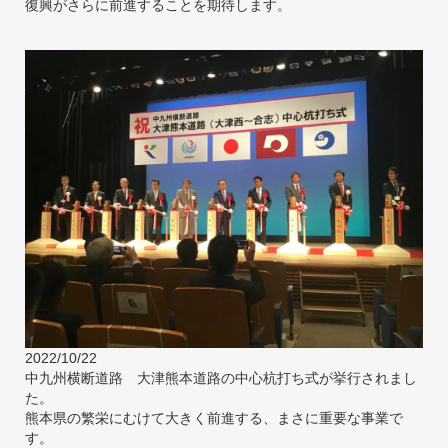
復興がさらに前進することを期待します。
2022/10/22
中九州横断道路 大津熊本道路の中心杭打ち式が挙行されまし
た。
熊本県の繁栄にむけて大きく前進する、まさに重要な事業で
す。