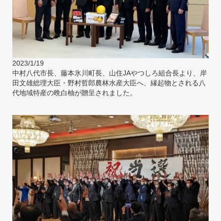
2023/1/19
中村八代市長、藤本氷川町長、山住JAやつしろ組合長より、岸
田文雄総理大臣・野村哲郎農林水産大臣へ、縁起物とされる八
代地域特産の晩白柚が贈呈されました。