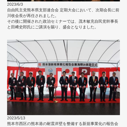
2023/6/3
自由民主党熊本県支部連合会 定期大会において、次期会長に前
川收会長が再任されました。
その後に開催された政治セミナーでは、茂木敏充自民党幹事長
と田﨑史郎氏にご講演を賜り、盛会となりました。
2023/5/13
熊本市西区の熊本港の耐震岸壁を整備する新規事業化の報告会