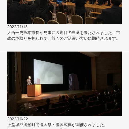
2022/11/13
大西一史熊本市長が見事に３期目の当選を果たされました。市
政の舵取りを担われて、益々のご活躍が大いに期待されます。
2022/10/22
上益城郡御船町で復興祭・復興式典が開催されました。