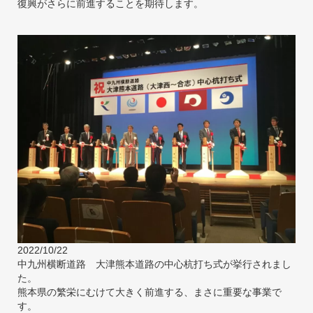
復興がさらに前進することを期待します。
2022/10/22
中九州横断道路 大津熊本道路の中心杭打ち式が挙行されまし
た。
熊本県の繁栄にむけて大きく前進する、まさに重要な事業で
す。