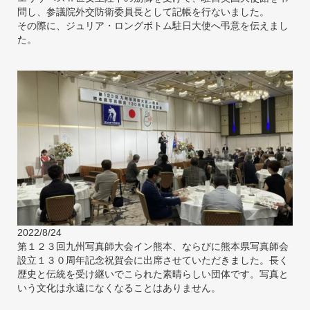
問し、参議院外交防衛委員長として記帳を行ないました。
その際に、ジュリア・ロングボトム駐日大使へ弔意を伝えまし
た。
2022/8/24
第１２３回九州写真師大会イン熊本、ならびに熊本県写真師会
設立１３０周年記念祝賀会に出席させていただきました。長く
歴史と伝統を受け継いでこられた素晴らしい団体です。写真と
いう文化は永遠になくなることはありません。