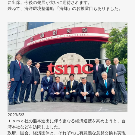
に出席。今後の発展が大いに期待されます。
兼ねて、海洋環境整備船 「海輝」のお披露目もありました。
2023/5/3
ｔｓｍｃ社の熊本進出に伴う更なる経済連携を高めようと、台
湾本社などを訪問しました。
政府、国会、経済団体と、それぞれに有意義な意見交換も実現