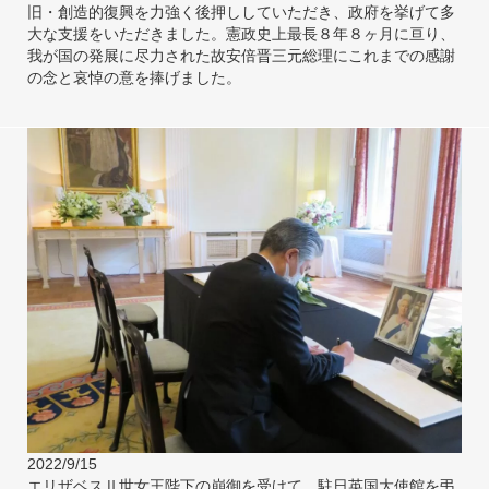
旧・創造的復興を力強く後押ししていただき、政府を挙げて多
大な支援をいただきました。憲政史上最長８年８ヶ月に亘り、
我が国の発展に尽力された故安倍晋三元総理にこれまでの感謝
の念と哀悼の意を捧げました。
2022/9/15
エリザベスⅡ世女王陛下の崩御を受けて、駐日英国大使館を弔