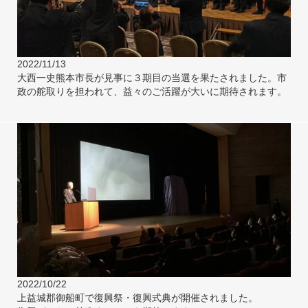
2022/11/13
大西一史熊本市長が見事に３期目の当選を果たされました。市
政の舵取りを担われて、益々のご活躍が大いに期待されます。
2022/10/22
上益城郡御船町で復興祭・復興式典が開催されました。