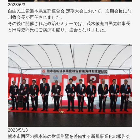
2023/6/3
自由民主党熊本県支部連合会 定期大会において、次期会長に前
川收会長が再任されました。
その後に開催された政治セミナーでは、茂木敏充自民党幹事長
と田﨑史郎氏にご講演を賜り、盛会となりました。
2023/5/13
熊本市西区の熊本港の耐震岸壁を整備する新規事業化の報告会