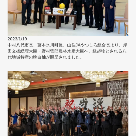
2023/1/19
中村八代市長、藤本氷川町長、山住JAやつしろ組合長より、岸
田文雄総理大臣・野村哲郎農林水産大臣へ、縁起物とされる八
代地域特産の晩白柚が贈呈されました。