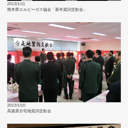
2013/1/11
熊本県エルピーガス協会「新年賀詞交歓会」
2013/1/10
高遊原分屯地賀詞交歓会