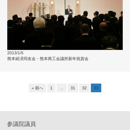
2013/1/5
熊本経済同友会・熊本商工会議所新年祝賀会
« 前へ
1
…
31
32
33
参議院議員