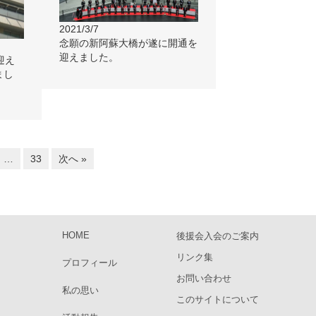
2021/3/7
念願の新阿蘇大橋が遂に開通を
迎えました。
迎え
まし
…
33
次へ »
HOME
後援会入会のご案内
リンク集
プロフィール
お問い合わせ
私の思い
このサイトについて