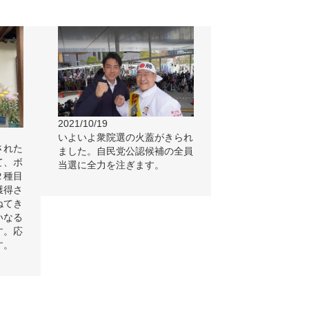
2021/10/19
いよいよ衆院選の火蓋がきられ
された
ました。自民党公認候補の全員
て、ボ
当選に全力を注ぎます。
２種目
獲得さ
ねてき
いなる
す。応
す。