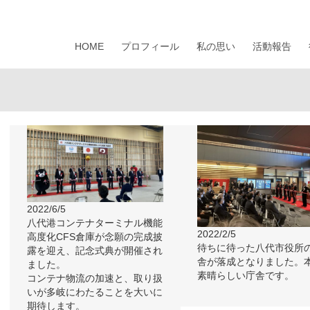
HOME
プロフィール
私の思い
活動報告
2022/6/5
八代港コンテナターミナル機能
2022/2/5
高度化CFS倉庫が念願の完成披
待ちに待った八代市役所
露を迎え、記念式典が開催され
舎が落成となりました。
ました。
素晴らしい庁舎です。
コンテナ物流の加速と、取り扱
いが多岐にわたることを大いに
期待します。