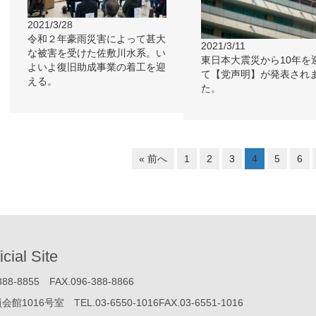
2021/3/28
令和２年豪雨災害によって甚大
2021/3/11
な被害を受けた佐敷川水系。い
東日本大震災から10年を
よいよ復旧助成事業の着工を迎
て【党声明】が発表され
える。
た。
« 前へ
1
2
3
4
5
6
icial Site
855 FAX.096-388-8866
号室 TEL.03-6550-1016FAX.03-6551-1016