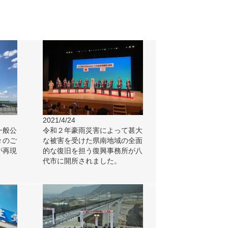
2021/4/24
一般公
令和２年豪雨災害によって甚大
々のご
な被害を受けた県南地域の全面
が再現
的な復旧を担う復興事務所が八
代市に開所されました。