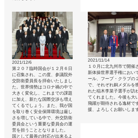
2021/11/14
2021/12/6
１０月に北九州市で開催
第２０７臨時国会が１２月６日
新体操世界選手権におい
に召集され、この度、参議院外
ール、フープ・クラブの
交防衛委員長を拝命いたしまし
で、それぞれ銅メダルを
た。世界情勢はコロナ禍の中で
れた稲木李菜子選手が訪
大きく変化し、これまでの課題
てくれました。今後も大
に加え、新たな国際交渉も増え
飛躍が期待される逸材で
てくるでしょう。また、我が国
援、よろしくお願いしま
を取り巻く安全保障環境は厳し
さを増している中で、外交防衛
委員会という重要な委員会の運
営を担うこととなりました。
国として最善の対応が出来るよ