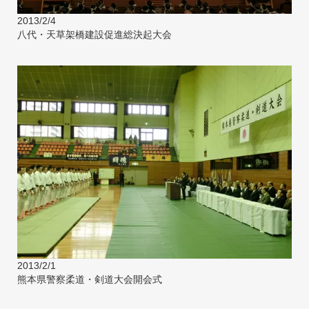
2013/2/4
八代・天草架橋建設促進総決起大会
2013/2/1
熊本県警察柔道・剣道大会開会式