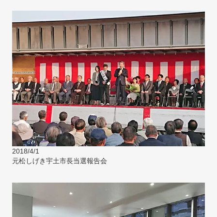
2018/4/1
元松しげき宇土市長当選報告会