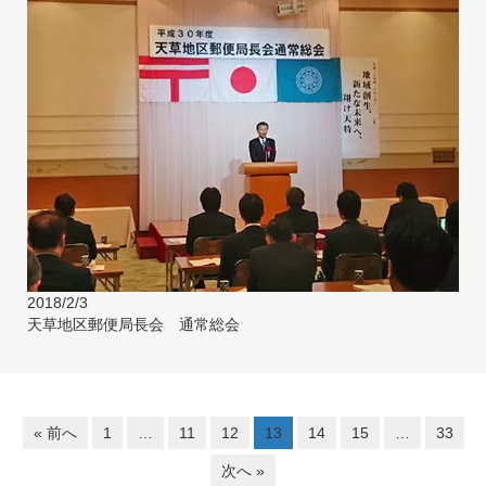
2018/2/3
天草地区郵便局長会 通常総会
« 前へ
1
…
11
12
13
14
15
…
33
次へ »