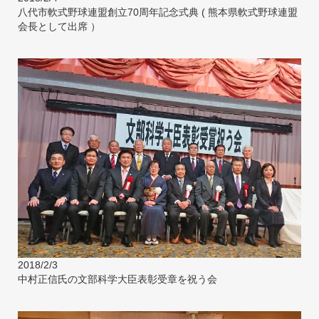
八代市軟式野球連盟創立70周年記念式典 ( 熊本県軟式野球連盟
会長として出席 ）
2018/2/3
中村正信氏の文部科学大臣表彰受章を祝う会