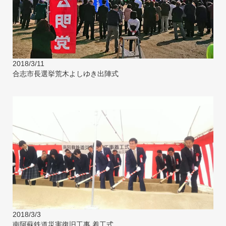
2018/3/11
合志市長選挙荒木よしゆき出陣式
2018/3/3
南阿蘇鉄道災害復旧工事 着工式。