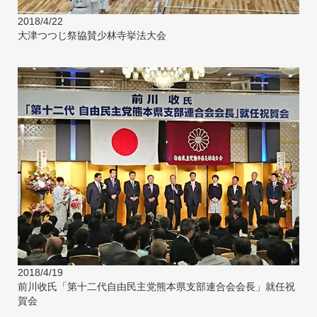
2018/4/22
大津つつじ祭協賛少林寺挙法大会
2018/4/19
前川收氏「第十二代自由民主党熊本県支部連合会会長」就任祝
賀会