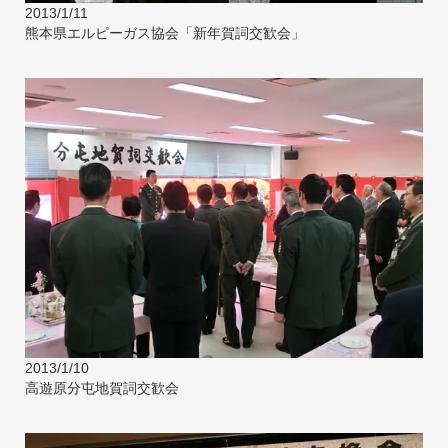
2013/1/11
熊本県エルピーガス協会「新年賀詞交歓会」
2013/1/10
高遊原分屯地賀詞交歓会