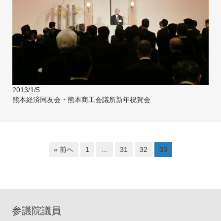
2013/1/5
熊本経済同友会・熊本商工会議所新年祝賀会
« 前へ
1
…
31
32
33
参議院議員