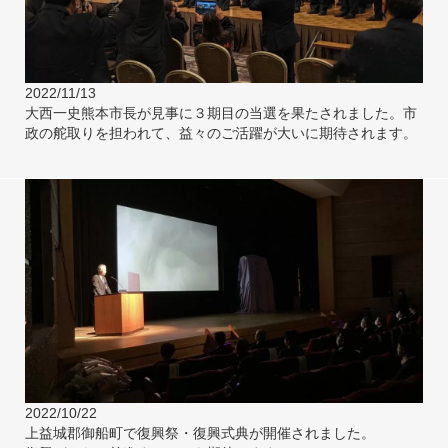
2022/11/13
大西一史熊本市長が見事に３期目の当選を果たされました。市
政の舵取りを担われて、益々のご活躍が大いに期待されます。
2022/10/22
上益城郡御船町で復興祭・復興式典が開催されました。