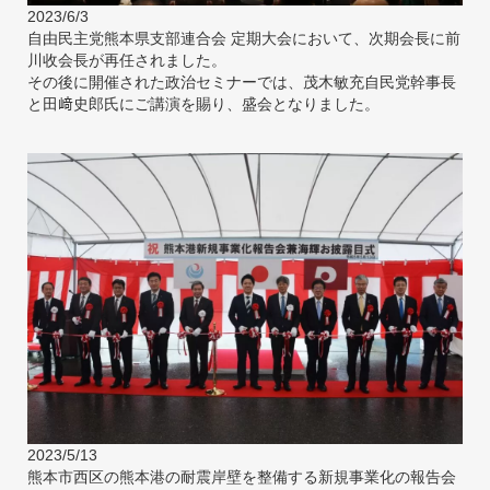
2023/6/3
自由民主党熊本県支部連合会 定期大会において、次期会長に前
川收会長が再任されました。
その後に開催された政治セミナーでは、茂木敏充自民党幹事長
と田﨑史郎氏にご講演を賜り、盛会となりました。
2023/5/13
熊本市西区の熊本港の耐震岸壁を整備する新規事業化の報告会