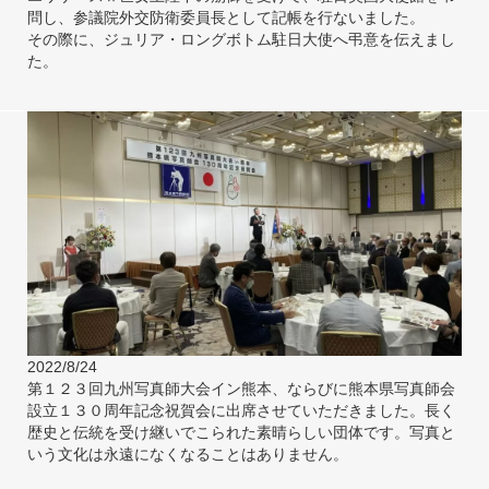
問し、参議院外交防衛委員長として記帳を行ないました。
その際に、ジュリア・ロングボトム駐日大使へ弔意を伝えまし
た。
2022/8/24
第１２３回九州写真師大会イン熊本、ならびに熊本県写真師会
設立１３０周年記念祝賀会に出席させていただきました。長く
歴史と伝統を受け継いでこられた素晴らしい団体です。写真と
いう文化は永遠になくなることはありません。