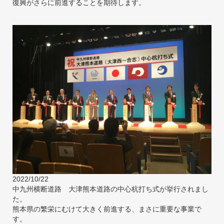
復興がさらに前進することを期待します。
2022/10/22
中九州横断道路 大津熊本道路の中心杭打ち式が挙行されまし
た。
熊本県の繁栄にむけて大きく前進する、まさに重要な事業で
す。