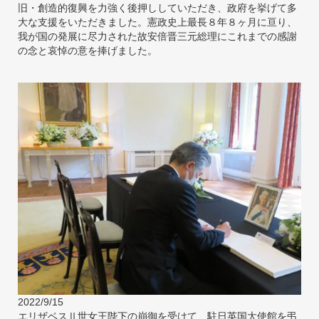
旧・創造的復興を力強く後押ししていただき、政府を挙げて多
大な支援をいただきました。憲政史上最長８年８ヶ月に亘り、
我が国の発展に尽力された故安倍晋三元総理にこれまでの感謝
の念と哀悼の意を捧げました。
2022/9/15
エリザベスⅡ世女王陛下の崩御を受けて、駐日英国大使館を弔