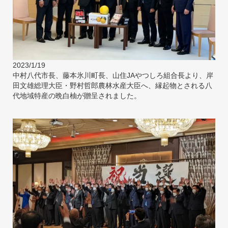
2023/1/19
中村八代市長、藤本氷川町長、山住JAやつしろ組合長より、岸
田文雄総理大臣・野村哲郎農林水産大臣へ、縁起物とされる八
代地域特産の晩白柚が贈呈されました。