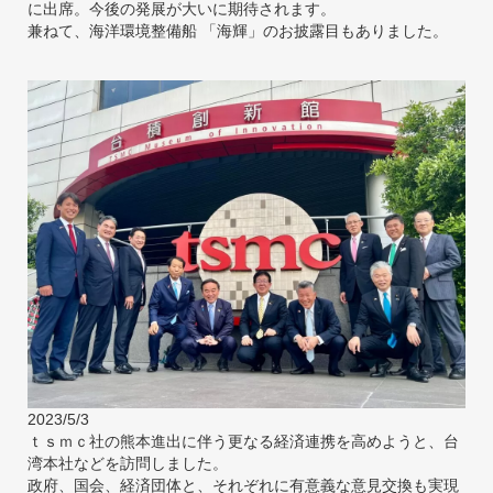
に出席。今後の発展が大いに期待されます。
兼ねて、海洋環境整備船 「海輝」のお披露目もありました。
2023/5/3
ｔｓｍｃ社の熊本進出に伴う更なる経済連携を高めようと、台
湾本社などを訪問しました。
政府、国会、経済団体と、それぞれに有意義な意見交換も実現