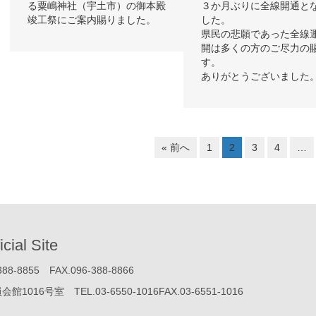
る粟嶋神社（宇土市）の御本殿
３か月ぶりに全線開通と
竣工祭にご案内賜りました。
した。
県民の悲願であった全線
開は多くの方のご尽力の
す。
ありがとうございました
« 前へ
1
2
3
4
…
icial Site
855 FAX.096-388-8866
号室 TEL.03-6550-1016FAX.03-6551-1016