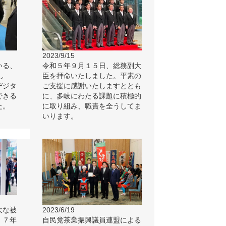
2023/9/15
いる、
令和５年９月１５日、総務副大
し
臣を拝命いたしました。平素の
デジタ
ご支援に感謝いたしますととも
できる
に、多岐にわたる課題に積極的
た。
に取り組み、職責を全うしてま
いります。
大な被
2023/6/19
、７年
自民党茶業振興議員連盟による