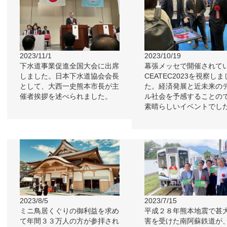
2023/11/1
2023/10/19
下水道事業促進全国大会に出席
幕張メッセで開催されて
しました。日本下水道協会会長
CEATEC2023を視察しま
として、大西一史熊本市長が主
た。経済発展と近未来の
催者挨拶を述べられました。
ル社会を予感することの
素晴らしいイベントでし
2023/8/5
2023/7/15
ミニ鳥居くぐりの御利益を求め
平成２８年熊本地震で甚
て年間３３万人の方が参拝され
害を受けた南阿蘇鉄道が