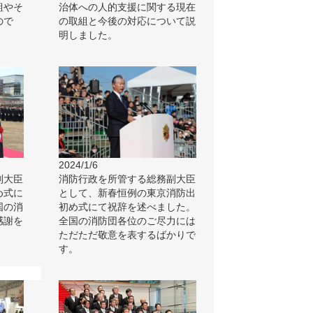
組やそ
治体への人的支援に関する現在
ので
の取組と今後の対応について説
明しました。
2024/1/6
副大臣
消防行政を所管する総務副大臣
め式に
として、新春恒例の東京消防出
国の消
初め式にて祝辞を述べました。
感謝を
全国の消防団各位のご尽力には
ただただ敬意を表するばかりで
す。