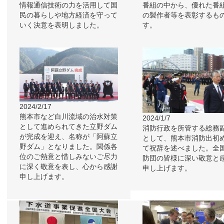
情報通信技術の力を活用して国
番組の中から、優れた番
民の暮らしや地方経済を守って
の製作者等を表彰するも
いく決意を表明しました。
す。
2024/2/17
熊本市など白川流域の治水対策
2024/1/7
として進められてきた立野ダム
消防行政を所管する総務
が完成を迎え、名称が「阿蘇立
として、熊本市消防出初
野ダム」となりました。関係各
て祝辞を述べました。全
位のご熱意と惜しみないご尽力
防団の皆様に深い敬意と
に深く敬意を表し、心から感謝
申し上げます。
申し上げます。