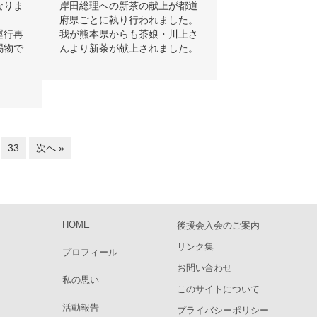
なりま
岸田総理への新茶の献上が都道
府県ごとに執り行われました。
運行再
我が熊本県からも茶娘・川上さ
賜物で
んより新茶が献上されました。
。
33
次へ »
HOME
後援会入会のご案内
リンク集
プロフィール
お問い合わせ
私の思い
このサイトについて
活動報告
プライバシーポリシー