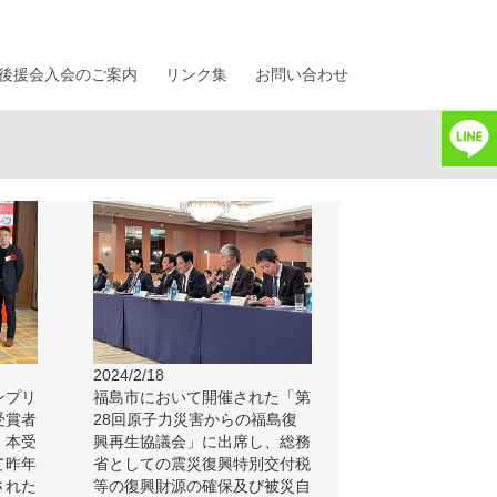
後援会入会のご案内
リンク集
お問い合わせ
2024/2/18
ンプリ
福島市において開催された「第
受賞者
28回原子力災害からの福島復
。本受
興再生協議会」に出席し、総務
て昨年
省としての震災復興特別交付税
された
等の復興財源の確保及び被災自