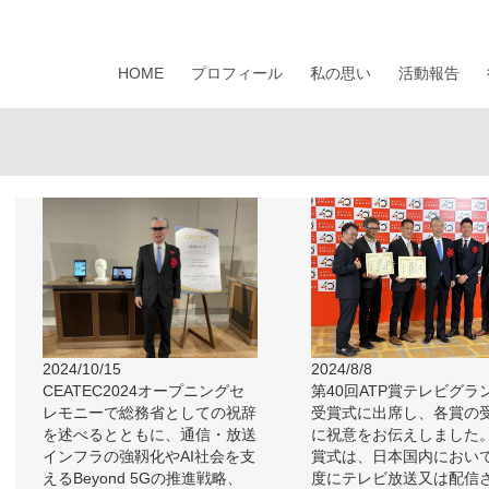
HOME
プロフィール
私の思い
活動報告
2024/10/15
2024/8/8
CEATEC2024オープニングセ
第40回ATP賞テレビグラ
レモニーで総務省としての祝辞
受賞式に出席し、各賞の
を述べるとともに、通信・放送
に祝意をお伝えしました
インフラの強靱化やAI社会を支
賞式は、日本国内におい
えるBeyond 5Gの推進戦略、
度にテレビ放送又は配信