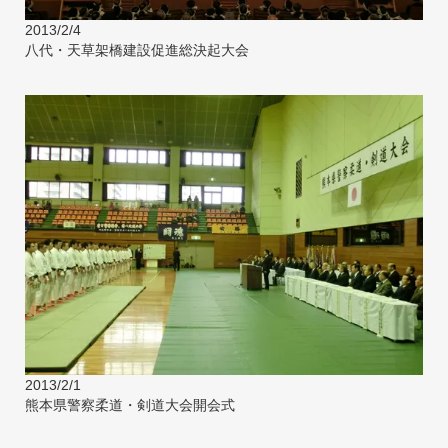
2013/2/4
八代・天草架橋建設促進総決起大会
2013/2/1
熊本県警察柔道・剣道大会開会式