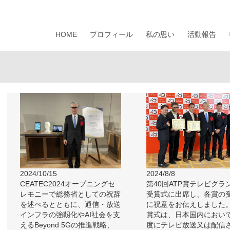
HOME
プロフィール
私の思い
活動報告
2024/10/15
2024/8/8
CEATEC2024オープニングセ
第40回ATP賞テレビグラ
レモニーで総務省としての祝辞
受賞式に出席し、各賞の
を述べるとともに、通信・放送
に祝意をお伝えしました
インフラの強靱化やAI社会を支
賞式は、日本国内におい
えるBeyond 5Gの推進戦略、
度にテレビ放送又は配信