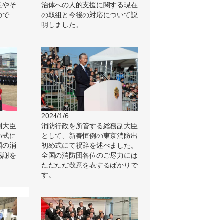
組やそ
治体への人的支援に関する現在
ので
の取組と今後の対応について説
明しました。
2024/1/6
副大臣
消防行政を所管する総務副大臣
め式に
として、新春恒例の東京消防出
国の消
初め式にて祝辞を述べました。
感謝を
全国の消防団各位のご尽力には
ただただ敬意を表するばかりで
す。