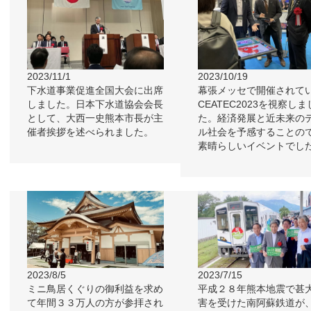
2023/11/1
2023/10/19
下水道事業促進全国大会に出席
幕張メッセで開催されて
しました。日本下水道協会会長
CEATEC2023を視察しま
として、大西一史熊本市長が主
た。経済発展と近未来の
催者挨拶を述べられました。
ル社会を予感することの
素晴らしいイベントでし
2023/8/5
2023/7/15
ミニ鳥居くぐりの御利益を求め
平成２８年熊本地震で甚
て年間３３万人の方が参拝され
害を受けた南阿蘇鉄道が