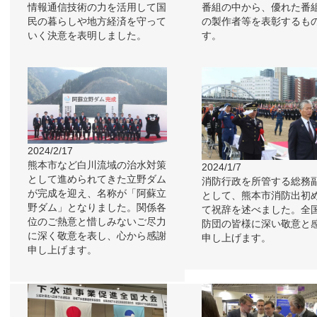
情報通信技術の力を活用して国
番組の中から、優れた番
民の暮らしや地方経済を守って
の製作者等を表彰するも
いく決意を表明しました。
す。
2024/2/17
熊本市など白川流域の治水対策
2024/1/7
として進められてきた立野ダム
消防行政を所管する総務
が完成を迎え、名称が「阿蘇立
として、熊本市消防出初
野ダム」となりました。関係各
て祝辞を述べました。全
位のご熱意と惜しみないご尽力
防団の皆様に深い敬意と
に深く敬意を表し、心から感謝
申し上げます。
申し上げます。