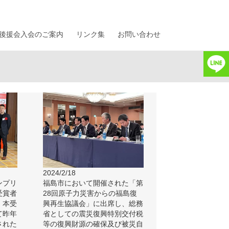
後援会入会のご案内
リンク集
お問い合わせ
2024/2/18
ンプリ
福島市において開催された「第
受賞者
28回原子力災害からの福島復
。本受
興再生協議会」に出席し、総務
て昨年
省としての震災復興特別交付税
された
等の復興財源の確保及び被災自