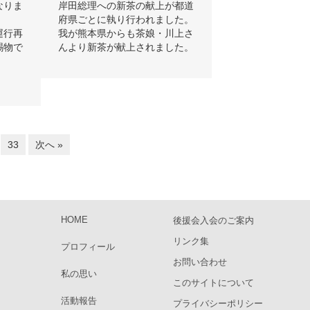
なりま
岸田総理への新茶の献上が都道
府県ごとに執り行われました。
運行再
我が熊本県からも茶娘・川上さ
賜物で
んより新茶が献上されました。
。
33
次へ »
HOME
後援会入会のご案内
リンク集
プロフィール
お問い合わせ
私の思い
このサイトについて
活動報告
プライバシーポリシー