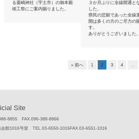
る粟嶋神社（宇土市）の御本殿
３か月ぶりに全線開通と
竣工祭にご案内賜りました。
した。
県民の悲願であった全線
開は多くの方のご尽力の
す。
ありがとうございました
« 前へ
1
2
3
4
…
icial Site
855 FAX.096-388-8866
号室 TEL.03-6550-1016FAX.03-6551-1016