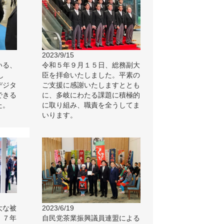
2023/9/15
いる、
令和５年９月１５日、総務副大
し
臣を拝命いたしました。平素の
デジタ
ご支援に感謝いたしますととも
できる
に、多岐にわたる課題に積極的
た。
に取り組み、職責を全うしてま
いります。
大な被
2023/6/19
、７年
自民党茶業振興議員連盟による