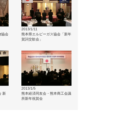
2013/1/11
物協会
熊本県エルピーガス協会「新年
賀詞交歓会」
2013/1/5
 新
熊本経済同友会・熊本商工会議
所新年祝賀会