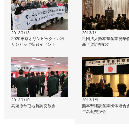
2013/1/13
2013/1/11
2020東京オリンピック・パラ
社団法人熊本県産業廃棄
リンピック招致イベント
新年賀詞交歓会
2013/1/10
2013/1/9
高遊原分屯地賀詞交歓会
熊本県建設産業団体連合会
年名刺交換会