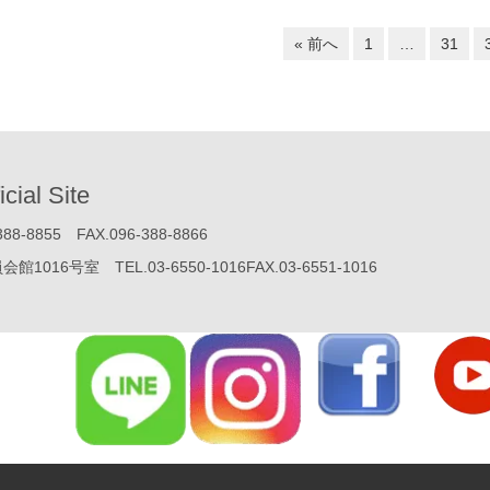
« 前へ
1
…
31
icial Site
855 FAX.096-388-8866
号室 TEL.03-6550-1016FAX.03-6551-1016