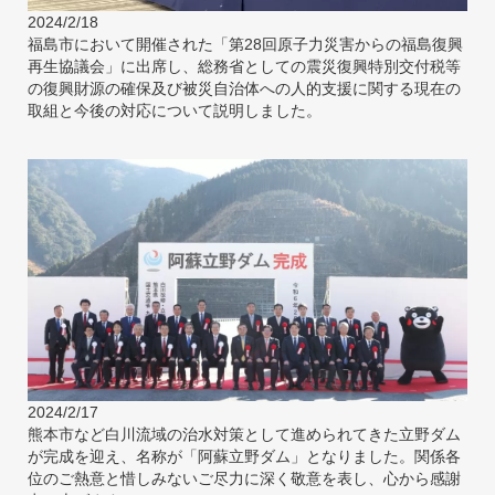
2024/2/18
福島市において開催された「第28回原子力災害からの福島復興
再生協議会」に出席し、総務省としての震災復興特別交付税等
の復興財源の確保及び被災自治体への人的支援に関する現在の
取組と今後の対応について説明しました。
2024/2/17
熊本市など白川流域の治水対策として進められてきた立野ダム
が完成を迎え、名称が「阿蘇立野ダム」となりました。関係各
位のご熱意と惜しみないご尽力に深く敬意を表し、心から感謝