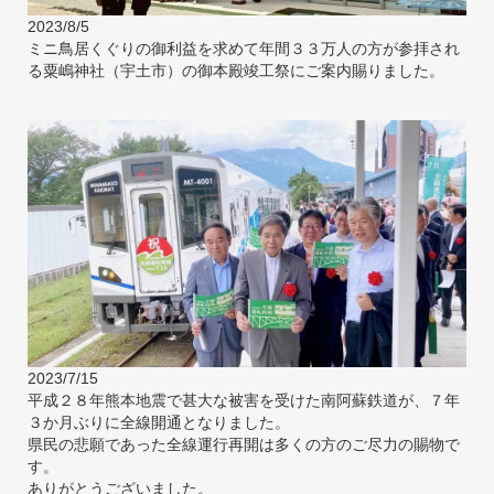
2023/8/5
ミニ鳥居くぐりの御利益を求めて年間３３万人の方が参拝され
る粟嶋神社（宇土市）の御本殿竣工祭にご案内賜りました。
2023/7/15
平成２８年熊本地震で甚大な被害を受けた南阿蘇鉄道が、７年
３か月ぶりに全線開通となりました。
県民の悲願であった全線運行再開は多くの方のご尽力の賜物で
す。
ありがとうございました。