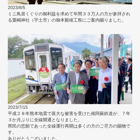
2023/8/5
ミニ鳥居くぐりの御利益を求めて年間３３万人の方が参拝され
る粟嶋神社（宇土市）の御本殿竣工祭にご案内賜りました。
2023/7/15
平成２８年熊本地震で甚大な被害を受けた南阿蘇鉄道が、７年
３か月ぶりに全線開通となりました。
県民の悲願であった全線運行再開は多くの方のご尽力の賜物で
す。
ありがとうございました。