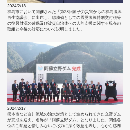
2024/2/18
福島市において開催された「第28回原子力災害からの福島復興
再生協議会」に出席し、総務省としての震災復興特別交付税等
の復興財源の確保及び被災自治体への人的支援に関する現在の
取組と今後の対応について説明しました。
2024/2/17
熊本市など白川流域の治水対策として進められてきた立野ダム
が完成を迎え、名称が「阿蘇立野ダム」となりました。関係各
位のご熱意と惜しみないご尽力に深く敬意を表し、心から感謝